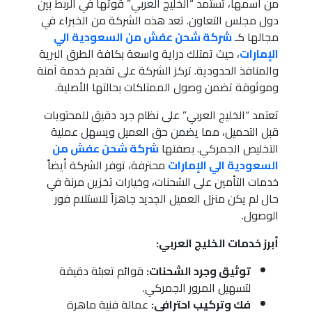
من اسمها، تستمد “الخليج العربي” قوتها في الربط بين
دول مجلس التعاون. تعد هذه الشركة من الخبراء في
مجالها كـ
شركة شحن عفش من السعودية الي
الإمارات
، حيث تمتلك دراية واسعة بكافة الطرق البرية
والمنافذ الحدودية. تركز الشركة على تقديم خدمة آمنة
وموثوقة تضمن وصول الممتلكات بحالتها الأصلية.
تعتمد “الخليج العربي” على نظام جرد دقيق للمحتويات
قبل التحميل، مما يضمن حق العميل ويسهل عملية
التخليص الجمركي. بصفتها
شركة شحن عفش من
السعودية الي الإمارات
محترفة، توفر الشركة أيضاً
خدمات التأمين على الشحنات، وخيارات تخزين مرنة في
حال لم يكن منزل العميل الجديد جاهزاً للاستلام فور
الوصول.
أبرز خدمات الخليج العربي:
توثيق وجرد الشحنات:
قوائم تعبئة دقيقة
لتسهيل المرور الجمركي.
فك وتركيب احترافي:
عمالة فنية ماهرة