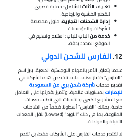
تغليف الأثاث الشامل:
حماية قصوى
للقطع الخشبية والزجاجية.
إدارة الشحنات التجارية:
حلول مخصصة
للشركات والمؤسسات.
خدمة من الباب للباب:
استلام وتسليم في
الموقع المحدد بدقة.
12.
الفارس للشحن الدولي
عندما يتعلق الأمر بالمهام اللوجستية الصعبة، يبرز اسم
“الفارس” كخيار يعتمد عليه. تتخصص هذه الشركة في
تقديم خدمات
شركة شحن بري من السعودية
للإمارات
بمستويات عالمية، وتتميز بقدرتها على التعامل
مع المشاريع الكبرى والشحنات التي تتطلب معدات
خاصة. يمتلك “الفارس” أسطولاً ضخماً من الشاحنات
المتنوعة، بما في ذلك “اللوبد” (Lowbed) لنقل المعدات
الثقيلة والمولدات.
لا تقتصر خدمات الفارس على الشركات فقط، بل تقدم