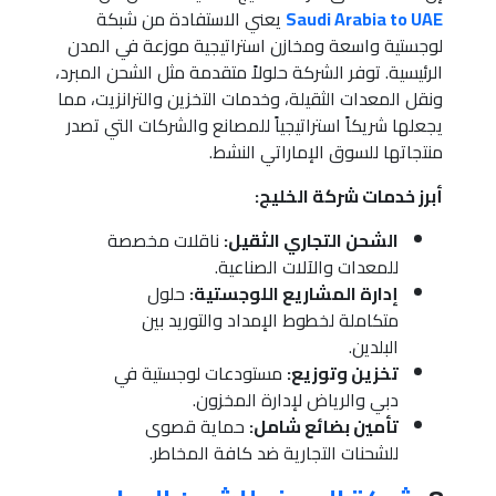
Saudi Arabia to UAE
يعني الاستفادة من شبكة
لوجستية واسعة ومخازن استراتيجية موزعة في المدن
الرئيسية. توفر الشركة حلولاً متقدمة مثل الشحن المبرد،
ونقل المعدات الثقيلة، وخدمات التخزين والترانزيت، مما
يجعلها شريكاً استراتيجياً للمصانع والشركات التي تصدر
منتجاتها للسوق الإماراتي النشط.
أبرز خدمات شركة الخليج:
الشحن التجاري الثقيل:
ناقلات مخصصة
للمعدات والآلات الصناعية.
إدارة المشاريع اللوجستية:
حلول
متكاملة لخطوط الإمداد والتوريد بين
البلدين.
تخزين وتوزيع:
مستودعات لوجستية في
دبي والرياض لإدارة المخزون.
تأمين بضائع شامل:
حماية قصوى
للشحنات التجارية ضد كافة المخاطر.