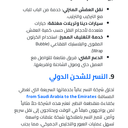
نقل العفش المنزلي:
خدمة من الباب للباب
مع التركيب والترتيب.
سيارات دينا وتريلات مغلقة:
خيارات
متعددة لأحجام النقل حسب كمية العفش.
خدمة التغليف المميز:
استخدام الكرتون
المقوى والبلاستيك الفقاعي (Bubble
Wrap).
الدعم الفني:
فريق متابعة للتواصل مع
العميل حتى وصول الشاحنة وتفريغها.
9.
النسر للشحن الدولي
تحلق شركة النسر عالياً بخدماتها السريعة التي تغطي
المسافة
from Saudi Arabia to the Emirates
بكفاءة منقطعة النظير. تعتبر هذه الشركة حلاً مثالياً
لمن يواجهون ضيقاً في الوقت ويحتاجون إلى نقل سريع
وآمن. تتميز النسر بامتلاكها شبكة علاقات واسعة
تسهل عمليات العبور والتخليص الجمركي، مما يجنب