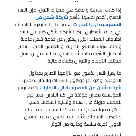
إذا كانت السرعة والدقة هي معيارك الأول، فإن النسر
الذهبي تقدم نفسها كأهم
شركة شحن من
السعودية الى الامارات
تعتمد على التكنولوجيا الحديثة
في إدارة الأسطول. تركز الشركة بشكل كبير على تلبية
احتياجات العملاء الذين يبحثون عن خدمة شحن عاجلة
وآمنة، سواء للبضائع التجارية أو العفش المنزلي. يتميز
أسطول الشركة بالحداثة والتنوع، مما يسمح لها بنقل
مختلف الأحجام والأوزان بكفاءة عالية.
ما يميز النسر الذهبي هو التزامها الصارم بجداول
المواعيد، وهو أمر جوهري للشركات والتجار. بصفتها
شركة شحن من السعودية الى الامارات
رائدة، توفر
المؤسسة مخازن مؤقتة في كلا البلدين، مما يتيح
للعملاء مرونة في استلام وتسليم الشحنات حسب
جاهزية مواقعهم الجديدة. كما تقدم خدمة الفك
والتركيب الشاملة للأثاث، مما يجعل عملية الانتقال
الدولي تجربة سلسة وخالية من التوتر.
أبرز خدمات النسر الذهبي: