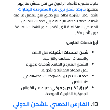
حلولاً متميزة للأفراد الراغبين في نقل عفش منازلهم.
بصفتها
شركة شحن بري من السعودية للإمارات
رائدة، توفر الشركة نظام تتبع دقيق يتيح للعميل مراقبة
شحنته لحظة بلحظة، بالإضافة إلى خدمات التخليص
الجمركي المتكاملة التي تضمن عبور الشحنات للمنافذ
دون تأخير يذكر.
أبرز خدمات الفارس:
شحن المعدات الثقيلة:
نقل الآلات
والمعدات الصناعية والزراعية.
الشحن المبرد والجاف:
شاحنات مجهزة
لنقل المواد الغذائية والأدوية.
خدمات التخزين:
مستودعات لوجستية في
كلا البلدين.
فريق تخليص جمركي:
خبراء في القوانين
الجمركية الخليجية الموحدة.
13.
الفارس الذهبي للشحن الدولي