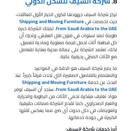
8.
شركة السيف للشحن الدولي
تركز شركة السيف جهودها لتكون الخيار الأول للعائلات،
حيث تخصصت في
Shipping and Moving Furniture
from Saudi Arabia to the UAE
. تمتلك الشركة خبرة
طويلة تمتد لسنوات في فنون نقل العفش، وتدرك أن
كل قطعة أثاث تحمل قيمة معنوية ومادية للعميل.
لذلك، تعتمد الشركة على عمالة مدربة بعناية للتعامل
مع الأثاث المنزلي بحرفية عالية.
ما يميز شركة السيف هو الدقة في المواعيد
والاهتمام بالتفاصيل الصغيرة التي تحدث فرقاً كبيراً. عند
البحث عن خدمة
Shipping and Moving Furniture
from Saudi Arabia to the UAE
، ستجد أن السيف توفر
مواد تغليف مبتكرة تحمي الأثاث من الرطوبة والحرارة
والغبار الصحراوي. كما تقدم الشركة ضمانات حقيقية
وتعويضات في حال حدوث أي ضرر، مما يعكس ثقتها
الكبيرة في جودة خدماتها.
أبرز خدمات شركة السيف: