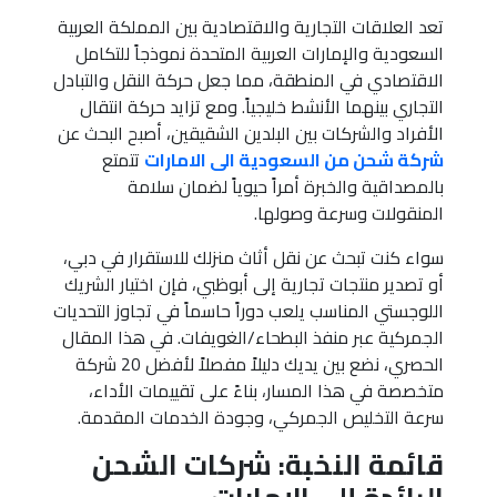
تعد العلاقات التجارية والاقتصادية بين المملكة العربية
السعودية والإمارات العربية المتحدة نموذجاً للتكامل
الاقتصادي في المنطقة، مما جعل حركة النقل والتبادل
التجاري بينهما الأنشط خليجياً. ومع تزايد حركة انتقال
الأفراد والشركات بين البلدين الشقيقين، أصبح البحث عن
شركة شحن من السعودية الى الامارات
تتمتع
بالمصداقية والخبرة أمراً حيوياً لضمان سلامة
المنقولات وسرعة وصولها.
سواء كنت تبحث عن نقل أثاث منزلك للاستقرار في دبي،
أو تصدير منتجات تجارية إلى أبوظبي، فإن اختيار الشريك
اللوجستي المناسب يلعب دوراً حاسماً في تجاوز التحديات
الجمركية عبر منفذ البطحاء/الغويفات. في هذا المقال
الحصري، نضع بين يديك دليلاً مفصلاً لأفضل 20 شركة
متخصصة في هذا المسار، بناءً على تقييمات الأداء،
سرعة التخليص الجمركي، وجودة الخدمات المقدمة.
قائمة النخبة: شركات الشحن