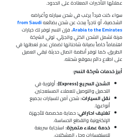
عملائها التأخيرات المعتادة على الحدود.
سواء كنت فرداً يرغب في شحن سيارته وأغراضه
الشخصية، أو تاجراً يبحث عن شحن بضائعه
from Saudi
Arabia to the Emirates
، فإن النسر توفر لك خيارات
مرنة تشمل الشحن الكلي والجزئي. تولي الشركة
اهتماماً خاصاً بصيانة شاحناتها لضمان عدم تعطلها في
الطريق، كما توفر أنظمة اتصال حديثة تبقي العميل
على اطلاع دائم بموقع شحنته.
أبرز خدمات شركة النسر:
الشحن السريع (Express):
أولوية في
التحميل والتوصيل للعملاء المستعجلين.
نقل السيارات:
شحن آمن للسيارات بجميع
أنواعها.
تغليف احترافي:
حماية مخصصة للأجهزة
الإلكترونية والقطع الحساسة.
خدمة عملاء متميزة:
استجابة سريعة
للاستفسارات وحل المشكلات.