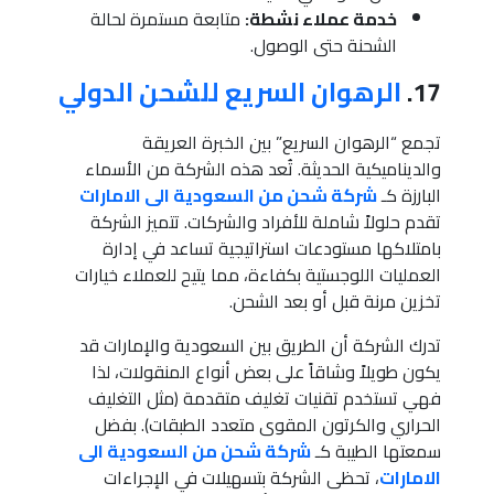
خدمة عملاء نشطة:
متابعة مستمرة لحالة
الشحنة حتى الوصول.
17.
الرهوان السريع للشحن الدولي
تجمع “الرهوان السريع” بين الخبرة العريقة
والديناميكية الحديثة. تُعد هذه الشركة من الأسماء
البارزة كـ
شركة شحن من السعودية الى الامارات
تقدم حلولاً شاملة للأفراد والشركات. تتميز الشركة
بامتلاكها مستودعات استراتيجية تساعد في إدارة
العمليات اللوجستية بكفاءة، مما يتيح للعملاء خيارات
تخزين مرنة قبل أو بعد الشحن.
تدرك الشركة أن الطريق بين السعودية والإمارات قد
يكون طويلاً وشاقاً على بعض أنواع المنقولات، لذا
فهي تستخدم تقنيات تغليف متقدمة (مثل التغليف
الحراري والكرتون المقوى متعدد الطبقات). بفضل
سمعتها الطيبة كـ
شركة شحن من السعودية الى
الامارات
، تحظى الشركة بتسهيلات في الإجراءات