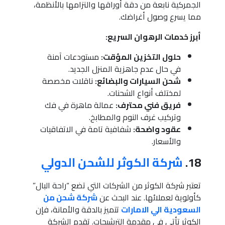
الجمركية نابعة من دقة أوراقها والتزامها بالأنظمة،
مما يسرع وصول أغراضك.
أبرز خدمات الرهوان السريع:
حلول التخزين المؤقت:
مستودعات آمنة
في حال عدم جاهزية المنزل الجديد.
شحن السيارات والبضائع:
ناقلات مخصصة
لمختلف أنواع الشحنات.
فريق فني محترف:
عمالة ماهرة في فك
وتركيب غرف النوم والمطابخ.
عقود واضحة:
شفافية تامة في الاتفاقيات
والأسعار.
18.
شركة الكوثر للشحن الدولي
تعتبر شركة الكوثر من الشركات التي تضع “راحة البال”
كأولوية لعملائها. عند البحث عن
شركة شحن من
السعودية الي الامارات
تتميز بالدقة والأمانة، فإن
الكوثر تأتي في مقدمة الترشيحات. تقدم الشركة