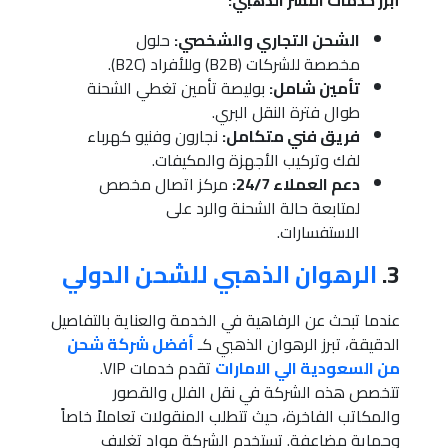
الشحن التجاري والشخصي:
حلول
مخصصة للشركات (B2B) وللأفراد (B2C).
تأمين شامل:
بوليصة تأمين تغطي الشحنة
طوال فترة النقل البري.
فريق فني متكامل:
نجارون وفنيو كهرباء
لفك وتركيب الأجهزة والمكيفات.
دعم العملاء 24/7:
مركز اتصال مخصص
لمتابعة حالة الشحنة والرد على
الاستفسارات.
3.
الرهوان الذهبي للشحن الدولي
عندما تبحث عن الرفاهية في الخدمة والعناية بالتفاصيل
الدقيقة، تبرز الرهوان الذهبي كـ
أفضل شركة شحن
من السعودية الي الامارات
تقدم خدمات VIP.
تتخصص هذه الشركة في نقل الفلل والقصور
والمكاتب الفاخرة، حيث تتطلب المنقولات تعاملاً خاصاً
وحماية مضاعفة. تستخدم الشركة مواد تغليف