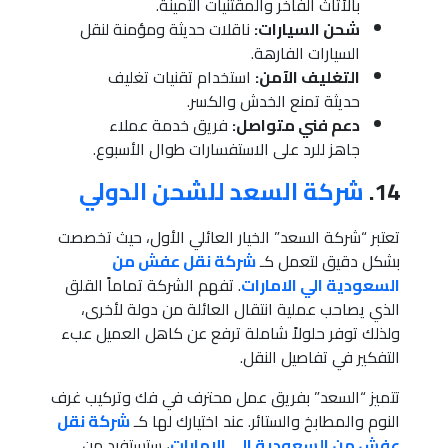
بالأثاث الفاخر والمقتنيات الثمينة.
شحن السيارات:
ناقلات حديثة ومؤمنة لنقل
السيارات الفارهة.
التغليف الآمن:
استخدام تقنيات تغليف
حديثة تمنع الخدش والكسر.
دعم فني متواصل:
فريق خدمة عملاء
جاهز للرد على الاستفسارات طوال الأسبوع.
14.
شركة السعد للشحن الدولي
تعتبر “شركة السعد” الخيار العائلي الأول، حيث تخصصت
بشكل دقيق لتعمل كـ
شركة نقل عفش من
السعودية الي الامارات
. تفهم الشركة تماماً القلق
الذي يصاحب عملية انتقال العائلة من دولة لأخرى،
ولذلك توفر حلولاً شاملة ترفع عن كاهل العميل عبء
التفكير في تفاصيل النقل.
تتميز “السعد” بفريق عمل محترف في فك وتركيب غرف
النوم والمطابخ والستائر. عند اختيارك لها كـ
شركة نقل
عفش من السعودية الي الامارات
، ستستفيد من