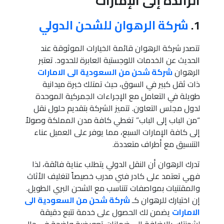
الرائدة إلى الإمارات
1.
شركة الرهوان للشحن الدولي
تتصدر شركة الرهوان قائمة الخيارات الموثوقة عند
الحديث عن الخدمات اللوجستية العابرة للحدود. تعتبر
الرهوان
شركة شحن من السعودية الى الامارات
ذات ثقل كبير في السوق، حيث تمتلك خبرة ميدانية
طويلة في التعامل مع الإجراءات الجمركية الموحدة
لدول مجلس التعاون. تتميز الشركة بتقديم حلول نقل
“من الباب إلى الباب” تغطي كافة مدن المملكة وصولاً
إلى كافة الإمارات السبع، مما يوفر على العميل عناء
التنسيق مع أطراف متعددة.
تدرك الرهوان أن النقل الدولي يتطلب عناية فائقة، لذا
فهي تعتمد على كادر فني مدرب خصيصاً لتغليف الأثاث
والمقتنيات بمواصفات تتناسب مع الشحن البري الطويل.
إن اختيارك للرهوان كـ
شركة شحن من السعودية الى
الامارات
يضمن لك الحصول على خدمة تتبع دقيقة
لشحنتك، بالإضافة إلى ضمانات تعويضية واضحة في حال