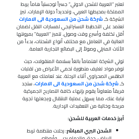
تعتبر “العربية للشحن الدولي” جسراً لوجستياً هاماً يربط
المملكة بمحيطها العربي، وتحديداً دولة الإمارات. تبرز
الشركة كـ
شركة شحن من السعودية الى الامارات
تعتمد على التخطيط الاستراتيجي لمسارات النقل لضمان
أقل تكلفة وأسرع وقت وصول. تتميز “العربية” بمرونتها
العالية في التعامل مع مختلف أنواع الشحنات، بدءاً من
الأثاث المنزلي وصولاً إلى البضائع التجارية العامة.
تولي الشركة اهتماماً بالغاً بسلامة المنقولات، حيث
توفر مواد تغليف متطورة تحمي الأغراض من تقلبات
الطقس الصحراوي أثناء الرحلة. عند تعاملك مع العربية
كـ
شركة شحن من السعودية الى الامارات
، ستجد
فريقاً متعاوناً يقوم بإنهاء كافة التصاريح الجمركية
نيابة عنك، مما يسهل عملية الانتقال ويجعلها تجربة
مريحة وخالية من التعقيدات الإدارية.
أبرز خدمات العربية للشحن:
الشحن البري المباشر:
رحلات منتظمة تربط
الرياض، جدة، والدمام بدبي وأبوظبي.