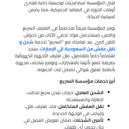
تتبنى المؤسسة استراتيجيات لوجستية ذكية لتفادي
أوقات الذروة في المنافذ الجمركية، مما يضمن
انسيابية الحركة.
توفر المؤسسة فريقاً متخصصاً في التغليف السريع
والآمن، مستخدمين مواد تحمي الأثاث من خدوش
النقل البري. عند تعاملك مع “السريع” لخدمة
شحن و
نقل عفش من السعودية الي الإمارات
، ستجد
اهتماماً خاصاً بالتفاصيل، مثل تغليف الأجهزة الكهربائية
بطريقة تمنع تأثرها بالاهتزازات، وتوفير شاحنات مجهزة
بأنظمة تعليق هوائي لضمان ثبات الحمولة.
أبرز خدمات مؤسسة السريع:
الشحن العاجل:
خيارات شحن سريع للحالات
الطارئة والمستعجلة.
نقل العفش المتكامل:
فك، تغليف، نقل،
وتركيب في الوجهة الجديدة.
تأمين الشحنات:
ضمان تعويض العميل في
حال حدوث أي تلفيات.