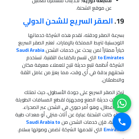
متابعة دورية:
تحديثات مستمرة للعميل
عن موقع الشحنة.
19.
الصقر السريع للشحن الدولي
بسرعة الصقر ودقته، تقدم هذه الشركة خدماتها
اللوجستية لتربط المملكة بالإمارات. تعتبر الصقر السريع
خياراً ممتازاً لمن يبحث عن خدمات الشحن
Saudi Arabia
to Emirates
التي تتسم بالكفاءة التقنية. تستخدم
الشركة أنظمة تتبع حديثة تتيح للعملاء معرفة مكان
شحنتهم بدقة في أي وقت، مما يعزز من عامل الثقة
والاطمئنان.
تركز الصقر السريع على جودة الأسطول، حيث تمتلك
شاحنات حديثة الصنع ومجهزة لقطع المسافات الطويلة
دون أعطال، وهو أمر حيوي في الشحن عبر الصحراء.
سواء كانت الشحنة عبارة عن أثاث منزلي أو معدات طبية
حساسة، فإن خدمات الشحن من
Saudi Arabia to
Emirates
التي تقدمها الشركة تضمن وصولها بسلام.