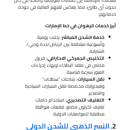
حدوث أي طارئ، مما يعكس ثقتهم العالية في جودة
خدماتهم.
أبرز خدمات الرهوان في خط الإمارات:
خدمة الشحن المباشر:
رحلات يومية
وأسبوعية منتظمة بين الرياض/جدة ودبي/
الشارقة.
التخليص الجمركي الاحترافي:
فريق
مختص في منفذ البطحاء لإنهاء إجراءات
العبور بسرعة قياسية.
نقل السيارات:
شاحنات “سطحات”
وهيدروليك مخصصة لنقل السيارات السياحية
والتصدير.
التغليف التصديري:
استخدام خامات
تغليف (كرتون مضلع، فقعات هوائية)
مطابقة للمواصفات الدولية.
2.
النسر الذهبي للشحن الدولي