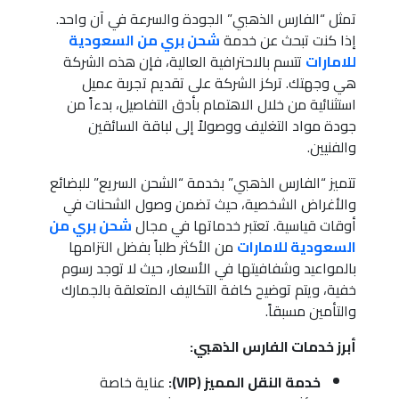
تمثل “الفارس الذهبي” الجودة والسرعة في آن واحد.
إذا كنت تبحث عن خدمة
شحن بري من السعودية
للامارات
تتسم بالاحترافية العالية، فإن هذه الشركة
هي وجهتك. تركز الشركة على تقديم تجربة عميل
استثنائية من خلال الاهتمام بأدق التفاصيل، بدءاً من
جودة مواد التغليف ووصولاً إلى لباقة السائقين
والفنيين.
تتميز “الفارس الذهبي” بخدمة “الشحن السريع” للبضائع
والأغراض الشخصية، حيث تضمن وصول الشحنات في
أوقات قياسية. تعتبر خدماتها في مجال
شحن بري من
السعودية للامارات
من الأكثر طلباً بفضل التزامها
بالمواعيد وشفافيتها في الأسعار، حيث لا توجد رسوم
خفية، ويتم توضيح كافة التكاليف المتعلقة بالجمارك
والتأمين مسبقاً.
أبرز خدمات الفارس الذهبي:
خدمة النقل المميز (VIP):
عناية خاصة