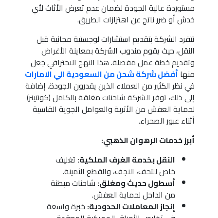
مستوردة عالية الجودة لضمان عدم تعرض الأثاث لأي
خدش أو ضرر ناتج عن اهتزازات الطريق.
تتفرد الشركة بتقديم استشارات لوجستية مجانية قبل
النقل، حيث يقوم مندوب الشركة بمعاينة الأغراض
وتقديم خطة عمل مفصلة. هذا النهج الاحترافي جعل
منها
أفضل شركة شحن من السعودية الي الامارات
في نظر الكثير من العملاء الذين يقدرون الجودة. إضافة
إلى ذلك، توفر الشركة شاحنات مغلقة بالكامل (كونتينر)
لحماية العفش من الأتربة والعوامل الجوية القاسية
أثناء عبور الصحراء.
أبرز خدمات الرهوان الذهبي:
النقل بخدمة الغرف الملكية:
تغليف
خاص للتحف، النجف، والقطع الثمينة.
أسطول حديث ومغلق:
شاحنات مبطنة
من الداخل لحماية العفش.
إنجاز المعاملات الحدودية:
خبرة واسعة
في تخليص الأوراق الجمركية المعقدة.