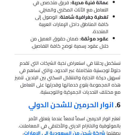
عمالة فنية مدربة:
فريق متخصص في
التعامل مع الأثاث المكتبي والمنزلي.
تغطية جغرافية شاملة:
الوصول إلى
كافة المناطق داخل الإمارات العربية
المتحدة.
عقود موثقة:
ضمان حقوق العميل من
خلال عقود رسمية توضح كافة التفاصيل.
نستكمل رحلتنا في استعراض نخبة الشركات التي تقدم
حلولاً لوجستية متكاملة عبر الحدود، والتي تساهم في
تسهيل حركة التجارة والانتقال السكني بين البلدين. تتميز
هذه المجموعة بتنوع خدماتها وقدرتها على التعامل
مع مختلف التحديات الجمركية واللوجستية.
6.
انوار الحرمين للشحن الدولي
تعتبر انوار الحرمين اسماً لامعاً عندما يتعلق الأمر
بالموثوقية والالتزام الديني والأخلاقي في المعاملات.
بصفتها
شركة شحن من السعودية الي الامارات
،