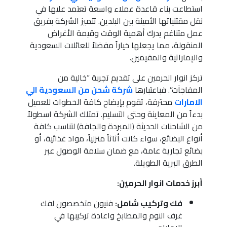
استطاعت بناء قاعدة عملاء واسعة تعتمد عليها في
نقل مقتنياتها الثمينة بين البلدين. تتميز الشركة بفريق
عمل متناغم يدرك أهمية الوقت وقيمة الأغراض
المنقولة، مما يجعلها خياراً مفضلاً للعائلات السعودية
والإماراتية والمقيمين.
تركز انوار الحرمين على تقديم تجربة “خالية من
المفاجآت”. فباعتبارها
شركة شحن من السعودية الي
الامارات
محترفة، تقوم بإيضاح كافة الخطوات للعميل
بدءاً من المعاينة وحتى التسليم. تمتلك الشركة اسطولاً
من الشاحنات الحديثة (المبردة والجافة) لتناسب كافة
أنواع البضائع، سواء كانت أثاثاً منزلياً، مواد غذائية، أو
بضائع تجارية عامة، مع ضمان سلامة الوصول عبر
الطرق البرية الطويلة.
أبرز خدمات انوار الحرمين:
فك وتركيب شامل:
فنيون متخصصون لفك
غرف النوم والمطابخ واعادة تركيبها في