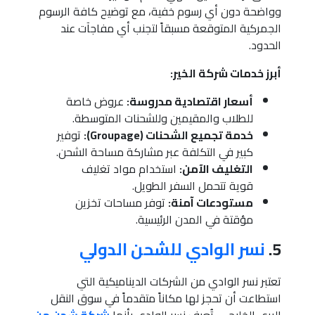
وواضحة دون أي رسوم خفية، مع توضيح كافة الرسوم
الجمركية المتوقعة مسبقاً لتجنب أي مفاجآت عند
الحدود.
أبرز خدمات شركة الخير:
أسعار اقتصادية مدروسة:
عروض خاصة
للطلاب والمقيمين وللشحنات المتوسطة.
خدمة تجميع الشحنات (Groupage):
توفير
كبير في التكلفة عبر مشاركة مساحة الشحن.
التغليف الآمن:
استخدام مواد تغليف
قوية تتحمل السفر الطويل.
مستودعات آمنة:
توفر مساحات تخزين
مؤقتة في المدن الرئيسية.
5.
نسر الوادي للشحن الدولي
تعتبر نسر الوادي من الشركات الديناميكية التي
استطاعت أن تحجز لها مكاناً متقدماً في سوق النقل
البري الخليجي. تُعرف نسر الوادي بأنها
شركة شحن من