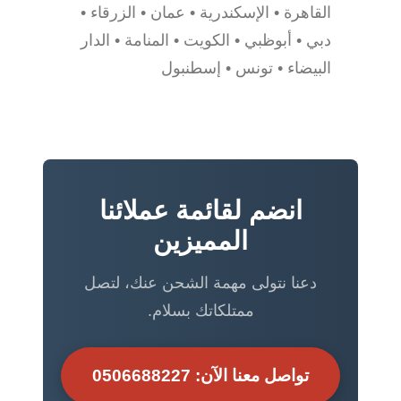
القاهرة • الإسكندرية • عمان • الزرقاء •
دبي • أبوظبي • الكويت • المنامة • الدار
البيضاء • تونس • إسطنبول
انضم لقائمة عملائنا
المميزين
دعنا نتولى مهمة الشحن عنك، لتصل
ممتلكاتك بسلام.
تواصل معنا الآن: 0506688227