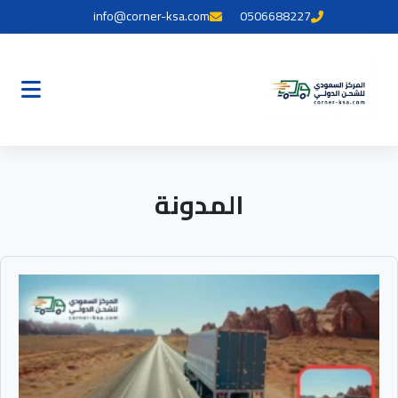
info@corner-ksa.com
0506688227
المدونة