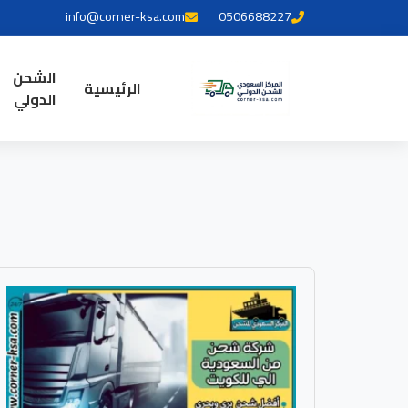
info@corner-ksa.com
0506688227
الشحن
الرئيسية
الدولي