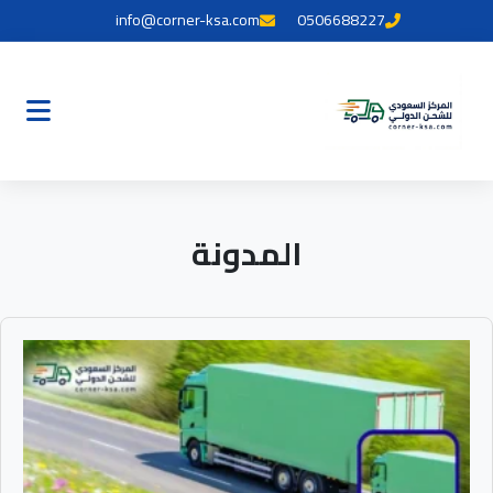
info@corner-ksa.com
0506688227
المدونة