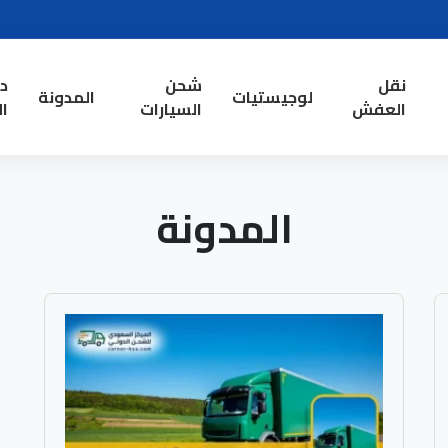
نقل
شحن
د
لوجيستيات
المدونة
العفش
السيارات
ال
المدونة