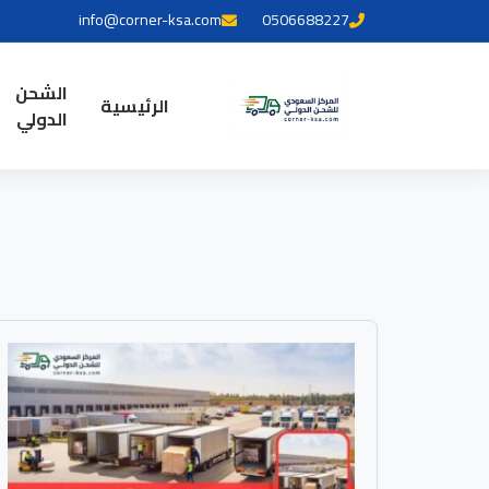
info@corner-ksa.com
0506688227
الشحن
الرئيسية
الدولي