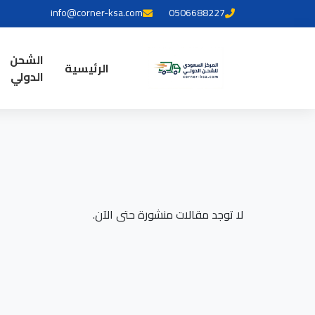
info@corner-ksa.com
0506688227
الشحن
الرئيسية
الدولي
لا توجد مقالات منشورة حتى الآن.