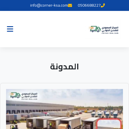
info@corner-ksa.com
0506688227
المدونة