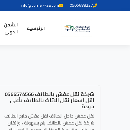
info@corner-ksa.com
0506688227
الشحن
الرئيسية
الدولي
شركة نقل عفش بالطائف 0566574566
اقل اسعار نقل الاثاث بالطايف بأعلى
جودة
نقل عفش داخل الطائف نقل عفش خارج الطائف
شركة نقل عفش بالطائف يتم بسهولة ، وإتقان
من خلال مؤسسة المركز السعودي للشحن التي