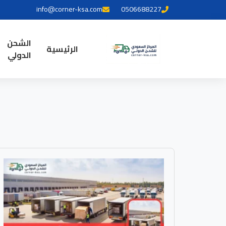
info@corner-ksa.com
0506688227
الشحن
الرئيسية
الدولي