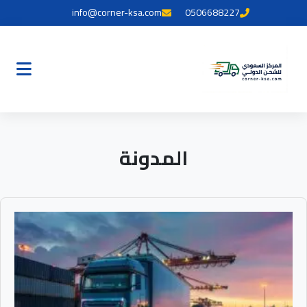
info@corner-ksa.com
0506688227
المدونة